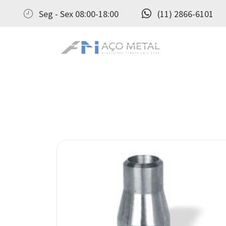
Seg - Sex 08:00-18:00
(11) 2866-6101
Aço Metal – Distribuidora de Conexões, Flanges e Válvulas Industriais no Brasil
Aço Metal distribui conexões, flanges e válvulas industriais com qualidade, experiência comprovada e atendimento completo. Solicite seu orçamento agora e conte com atendimento personalizado do pedido ao pós‑venda!