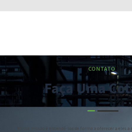
CONTATO
Faça Uma Cot
Nossa missão é entendê-los de forma a oferecer a eles a