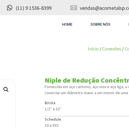
(11) 9 1536-8399
vendas@acometalsp.c
HOME
SOBRE NÓS
Início
/
Conexões
/
Co
Niple de Redução Concêntr
Fornecida em aço carbono, aço inox e aço liga, a
conectar um diâmetro maior a um menor de uma 
Bitola
1/2″ a 10″
Schedule
10 a XXS