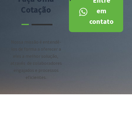
Entre
Cotação
em
contato
Nossa missão é entendê-
los de forma a oferecer a
eles a melhor solução,
através de colaboradores
engajados e processos
eficientes.