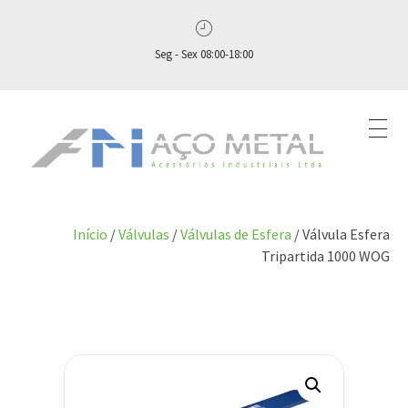
Seg - Sex 08:00-18:00
Aço Metal – Distribuidora de Conexões, Flanges e Válvulas Industriais no Brasil
Aço Metal distribui conexões, flanges e válvulas industriais com qualidade, experiência comprovada e atendimento completo. Solicite seu orçamento agora e conte com atendimento personalizado do pedido ao pós‑venda!
Início
/
Válvulas
/
Válvulas de Esfera
/ Válvula Esfera
Tripartida 1000 WOG