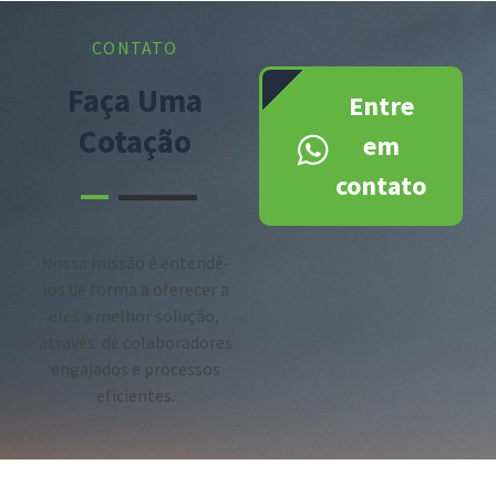
CONTATO
Faça Uma
Entre
Cotação
em
contato
Nossa missão é entendê-
los de forma a oferecer a
eles a melhor solução,
através de colaboradores
engajados e processos
eficientes.